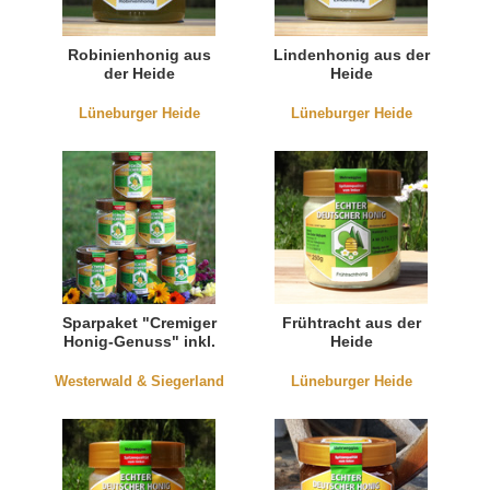
Robinienhonig aus
Lindenhonig aus der
der Heide
Heide
Lüneburger Heide
Lüneburger Heide
Sparpaket "Cremiger
Frühtracht aus der
Honig-Genuss" inkl.
Heide
Presshonig
Westerwald & Siegerland
Lüneburger Heide