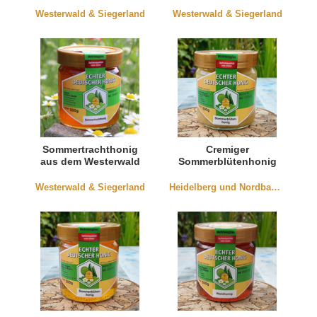
(natürlich kandiert)
Westerwald & Siegerland
Westerwald & Siegerland
Sommertrachthonig
Cremiger
aus dem Westerwald
Sommerblütenhonig
(flüssig)
aus Würmersheim
Westerwald & Siegerland
Heidelberg und Nordbaden