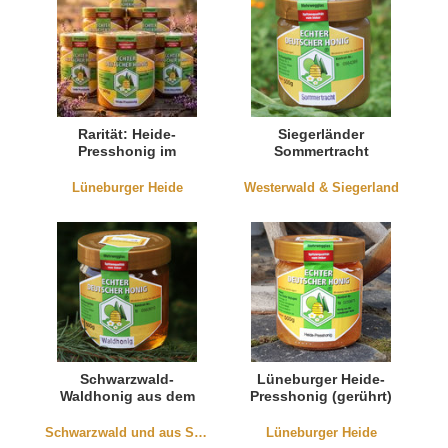
Rarität: Heide-
Siegerländer
Presshonig im
Sommertracht
Sparpaket
(cremig)
Lüneburger Heide
Westerwald & Siegerland
Schwarzwald-
Lüneburger Heide-
Waldhonig aus dem
Presshonig (gerührt)
Kinzigtal
Schwarzwald und aus Südbaden
Lüneburger Heide