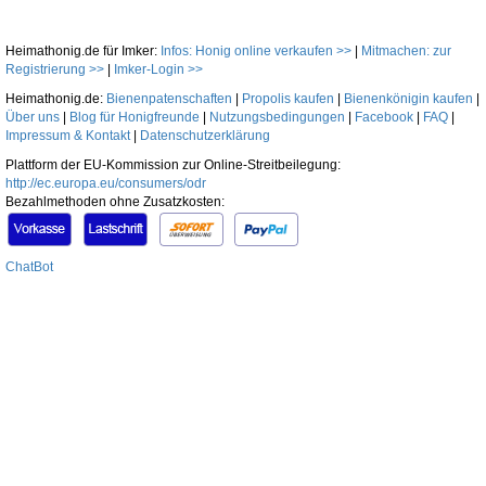
Heimathonig.de für Imker:
Infos: Honig online verkaufen >>
|
Mitmachen: zur
Registrierung >>
|
Imker-Login >>
Heimathonig.de:
Bienenpatenschaften
|
Propolis kaufen
|
Bienenkönigin kaufen
|
Über uns
|
Blog für Honigfreunde
|
Nutzungsbedingungen
|
Facebook
|
FAQ
|
Impressum & Kontakt
|
Datenschutzerklärung
Plattform der EU-Kommission zur Online-Streitbeilegung:
http://ec.europa.eu/consumers/odr
Bezahlmethoden ohne Zusatzkosten:
ChatBot