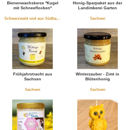
Bienenwachskerze *Kugel
Honig-Sparpaket aus der
mit Schneeflocken*
Landimkerei Garten
Schwarzwald und aus Südbaden
Sachsen
Frühjahrstracht aus
Winterzauber - Zimt in
Sachsen
Blütenhonig
Sachsen
Sachsen