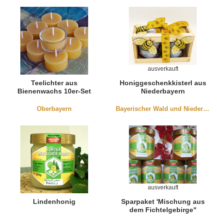
ausverkauft
Teelichter aus
Honiggeschenkkisterl aus
Bienenwachs 10er-Set
Niederbayern
inkl. Teelichtglas
Oberbayern
Bayerischer Wald und Niederbayern
ausverkauft
Lindenhonig
Sparpaket 'Mischung aus
dem Fichtelgebirge"