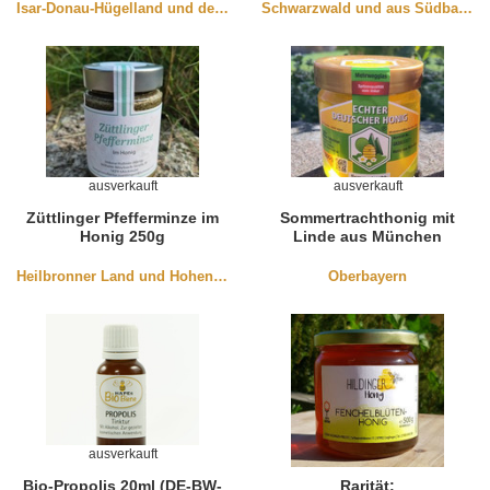
Isar-Donau-Hügelland und der Oberpfalz
Schwarzwald und aus Südbaden
ausverkauft
ausverkauft
Züttlinger Pfefferminze im
Sommertrachthonig mit
Honig 250g
Linde aus München
Heilbronner Land und Hohenlohe
Oberbayern
ausverkauft
Bio-Propolis 20ml (DE-BW-
Rarität: