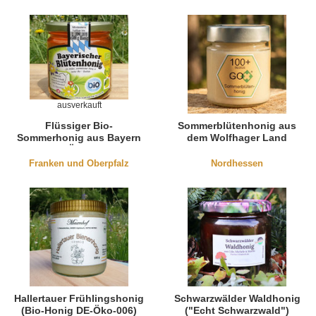
ausverkauft
Flüssiger Bio-
Sommerblütenhonig aus
Sommerhonig aus Bayern
dem Wolfhager Land
(DE-Öko-003)
Franken und Oberpfalz
Nordhessen
Hallertauer Frühlingshonig
Schwarzwälder Waldhonig
(Bio-Honig DE-Öko-006)
("Echt Schwarzwald")