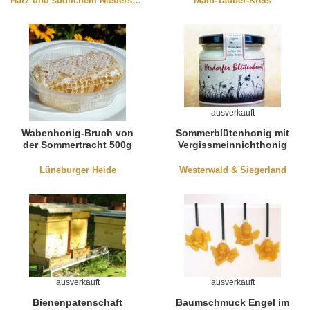
Harz und südlichem Niedersachen
Main-Tauber-Kreis
ausverkauft
Wabenhonig-Bruch von
Sommerblütenhonig mit
der Sommertracht 500g
Vergissmeinnichthonig
(cremig)
Lüneburger Heide
Westerwald & Siegerland
ausverkauft
ausverkauft
Bienenpatenschaft
Baumschmuck Engel im