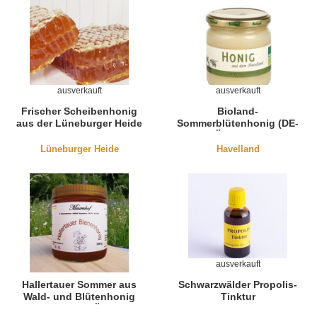
ausverkauft
ausverkauft
Frischer Scheibenhonig
Bioland-
aus der Lüneburger Heide
Sommerblütenhonig (DE-
190g
ÖKO-006)
Lüneburger Heide
Havelland
ausverkauft
Hallertauer Sommer aus
Schwarzwälder Propolis-
Wald- und Blütenhonig
Tinktur
(Bio-Honig DE-Öko-006)