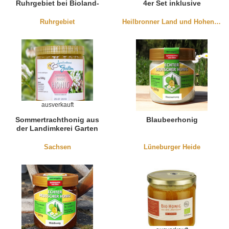
Ruhrgebiet bei Bioland-
4er Set inklusive
Imkerei
Samtband (4er-Set)
Ruhrgebiet
Heilbronner Land und Hohenlohe
ausverkauft
Sommertrachthonig aus
Blaubeerhonig
der Landimkerei Garten
Sachsen
Lüneburger Heide